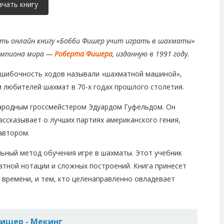
ачать книгу
ть онлайн книгу
«Бобби Фишер учит играть в шахматы»
емпиона мира —
Роберта Фишера
, изданную в 1991 году.
ошибочность ходов называли «шахматной машиной»,
любителей шахмат в 70-х годах прошлого столетия.
народным гроссмейстером Эдуардом Гуфельдом. Он
ссказывает о лучших партиях американского гения,
автором.
льный метод обучения игре в шахматы. Этот учебник
атной нотации и сложных построений. Книга принесет
т времени, и тем, кто целенаправленно овладевает
Фишер - Мекинг