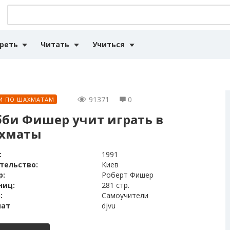
реть
Читать
Учиться
91371
0
И ПО ШАХМАТАМ
бби Фишер учит играть в
хматы
:
1991
тельство:
Киев
р:
Роберт Фишер
ниц:
281 стр.
:
Самоучители
ат
djvu