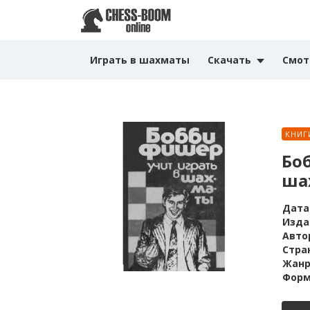
Играть в шахматы
Скачать
Смот
КНИГ
Бо
ша
Дата
Изда
Авто
Стра
Жанр
Форм