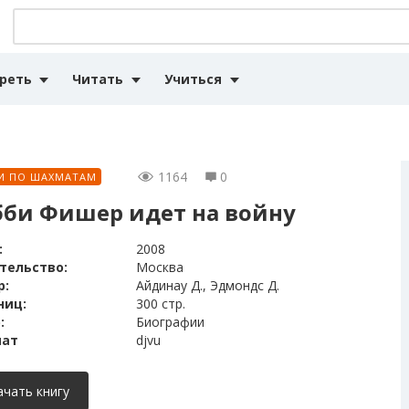
реть
Читать
Учиться
1164
0
И ПО ШАХМАТАМ
бби Фишер идет на войну
:
2008
тельство:
Москва
р:
Айдинау Д., Эдмондс Д.
ниц:
300 стр.
:
Биографии
ат
djvu
ачать книгу