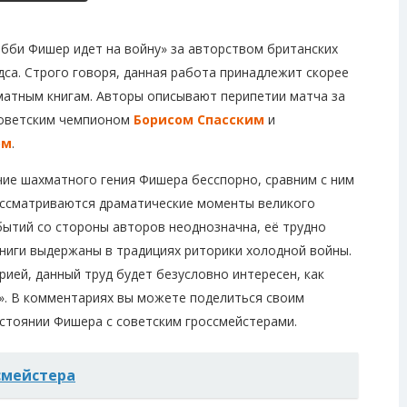
обби Фишер идет на войну» за авторством британских
са. Строго говоря, данная работа принадлежит скорее
хматным книгам. Авторы описывают перипетии матча за
 советским чемпионом
Борисом Спасским
и
ом
.
чие шахматного гения Фишера бесспорно, сравним с ним
рассматриваются драматические моменты великого
бытий со стороны авторов неоднозначна, её трудно
книги выдержаны в традициях риторики холодной войны.
ией, данный труд будет безусловно интересен, как
ы». В комментариях вы можете поделиться своим
стоянии Фишера с советским гроссмейстерами.
смейстера