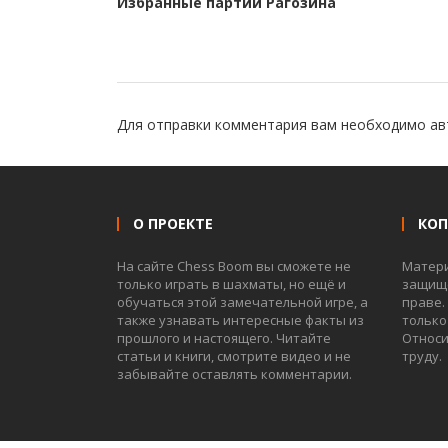
Избранные партии Рагозина
Для отправки комментария вам необходимо
ав
О ПРОЕКТЕ
КО
На сайте Chess Boom вы сможете не
Матер
только играть в шахматы, но ещё и
защище
обучаться этой замечательной игре, а
праве.
также узнавать интересные факты из
только
прошлого и настоящего. Читайте
Относи
статьи и книги, смотрите видео и не
труду.
забывайте оставлять комментарии.