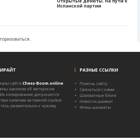
Открытые дебюты. На пути к
Испанской партии
торизоваться
.
ПИРАЙТ
РАЗНЫЕ ССЫЛКИ
иалы сайта
Chess-Boom.online
Помочь сайту
ны законом об авторском
Связаться с нами
 Их копирование допускается
Шахматные блоги
 при наличии активной ссылки.
Новости шахмат
тесь уважительно к чужому
Флеш шахматы