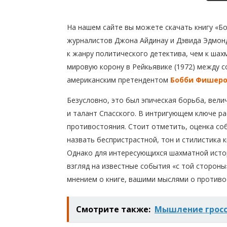
На нашем сайте вы можете скачать книгу «Б
журналистов Джона Айдинау и Дэвида Эдмонд
к жанру политического детектива, чем к ша
мировую корону в Рейкьявике (1972) между
американским претендентом
Бобби Фишер
Безусловно, это был эпическая борьба, вели
и талант Спасского. В интригующем ключе 
противостояния. Стоит отметить, оценка со
назвать беспристрастной, тон и стилистика 
Однако для интересующихся шахматной истор
взгляд на известные события «с той сторон
мнением о книге, вашими мыслями о противо
Смотрите также:
Мышление грос