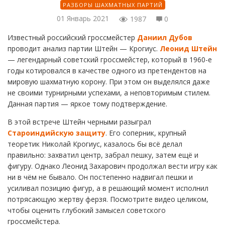
РАЗБОРЫ ШАХМАТНЫХ ПАРТИЙ
01 Январь 2021
1987
0
Известный российский гроссмейстер
Даниил Дубов
проводит анализ партии Штейн — Крогиус.
Леонид Штейн
— легендарный советский гроссмейстер, который в 1960-е
годы котировался в качестве одного из претендентов на
мировую шахматную корону. При этом он выделялся даже
не своими турнирными успехами, а неповторимым стилем.
Данная партия — яркое тому подтверждение.
В этой встрече Штейн черными разыграл
Староиндийскую защиту
. Его соперник, крупный
теоретик Николай Крогиус, казалось бы всё делал
правильно: захватил центр, забрал пешку, затем ещё и
фигуру. Однако Леонид Захарович продолжал вести игру как
ни в чём не бывало. Он постепенно надвигал пешки и
усиливал позицию фигур, а в решающий момент исполнил
потрясающую жертву ферзя. Посмотрите видео целиком,
чтобы оценить глубокий замысел советского
гроссмейстера.