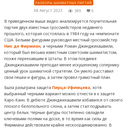
РАЗБОРЫ ШАХМАТНЫХ ПАРТИЙ
08 Август 2023
389
0
В приведенном выше видео анализируется поучительная
партия двух известных гроссмейстеров недавнего
прошлого, которая состоялась в 1984 году на чемпионате
США. Белыми фигурами руководил местный гроссмейстер
Ник де Фирмиан
, а черными Роман Джинджихашвили,
который был весьма известным советским шахматистом,
позже переехавшим в Штаты. В этом поединке
Джинджихашвили преподал менее искушенному сопернику
ценный урок шахматной стратегии. Он умело расставил
свои пешки и фигуры, а затем провел грамотный план.
Была разыграна защита
Пирца-Уфимцева
, хотя
выбранный черными вариант можно отнести и к защите
Каро-Канн. В дебюте Джинджихашвили избавился от своего
плохого белопольного слона, а затем стал подрывать
центр белых. Черные фигуры постепенно овладели
ключевыми полями на доске, в то время как силы де
Фирмиана действовали крайне нескоординированно. В