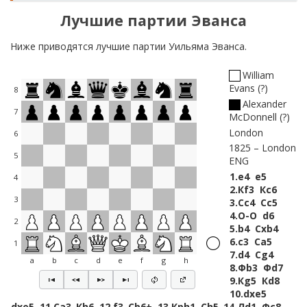
Лучшие партии Эванса
Ниже приводятся лучшие партии Уильяма Эванса.
William
Evans
?
8
Alexander
7
McDonnell
?
London
6
1825
London
5
ENG
1.
e4
e5
4
2.
Кf3
Кc6
3
3.
Сc4
Сc5
4.
O-O
d6
2
5.
b4
Сxb4
6.
c3
Сa5
1
7.
d4
Сg4
a
b
c
d
e
f
g
h
8.
Фb3
Фd7
9.
Кg5
Кd8
10.
dxe5
dxe5
11.
Сa3
Кh6
12.
f3
Сb6+
13.
Крh1
Сh5
14.
Лd1
Фc8