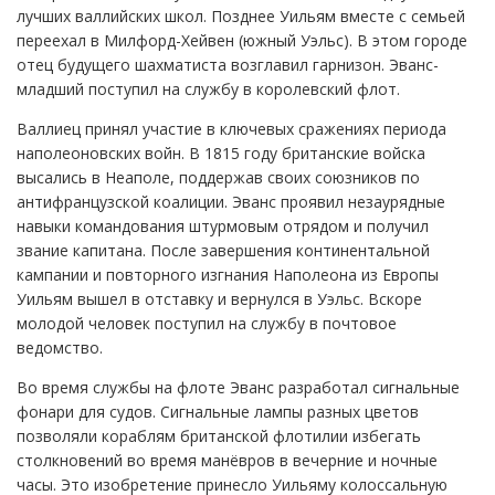
лучших валлийских школ. Позднее Уильям вместе с семьей
переехал в Милфорд-Хейвен (южный Уэльс). В этом городе
отец будущего шахматиста возглавил гарнизон. Эванс-
младший поступил на службу в королевский флот.
Валлиец принял участие в ключевых сражениях периода
наполеоновских войн. В 1815 году британские войска
высались в Неаполе, поддержав своих союзников по
антифранцузской коалиции. Эванс проявил незаурядные
навыки командования штурмовым отрядом и получил
звание капитана. После завершения континентальной
кампании и повторного изгнания Наполеона из Европы
Уильям вышел в отставку и вернулся в Уэльс. Вскоре
молодой человек поступил на службу в почтовое
ведомство.
Во время службы на флоте Эванс разработал сигнальные
фонари для судов. Сигнальные лампы разных цветов
позволяли кораблям британской флотилии избегать
столкновений во время манёвров в вечерние и ночные
часы. Это изобретение принесло Уильяму колоссальную