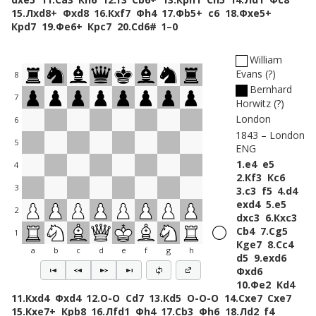
15.
Лxd8+
Фxd8
16.
Кxf7
Фh4
17.
Фb5+
c6
18.
Фxe5+
Крd7
19.
Фe6+
Крc7
20.
Сd6#
1–0
William
Evans
?
8
Bernhard
7
Horwitz
?
London
6
1843
London
5
ENG
1.
e4
e5
4
2.
Кf3
Кc6
3
3.
c3
f5
4.
d4
exd4
5.
e5
2
dxc3
6.
Кxc3
Сb4
7.
Сg5
1
Кge7
8.
Сc4
a
b
c
d
e
f
g
h
d5
9.
exd6
Фxd6
10.
Фe2
Кd4
11.
Кxd4
Фxd4
12.
O-O
Сd7
13.
Кd5
O-O-O
14.
Сxe7
Сxe7
15.
Кxe7+
Крb8
16.
Лfd1
Фh4
17.
Сb3
Фh6
18.
Лd2
f4