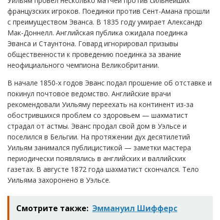
Уильям провел несколько матчей против сильнейших
французских игроков. Поединки против Сент-Амана прошли
с преимуществом Эванса. В 1835 году умирает Александр
Мак-Доннелл. Английская публика ожидала поединка
Эванса и Стаунтона. Говард игнорировал призывы
общественности к проведению поединка за звание
неофициального чемпиона Великобритании.
В начале 1850-х годов Эванс подал прошение об отставке и
покинул почтовое ведомство. Английские врачи
рекомендовали Уильяму переехать на континент из-за
обострившихся проблем со здоровьем — шахматист
страдал от астмы. Эванс продал свой дом в Уэльсе и
поселился в Бельгии. На протяжении дух десятилетий
Уильям занимался публицистикой — заметки мастера
периодически появлялись в английских и валлийских
газетах. В августе 1872 года шахматист скончался. Тело
Уильяма захоронено в Уэльсе.
Смотрите также:
Эммануил Шифферс