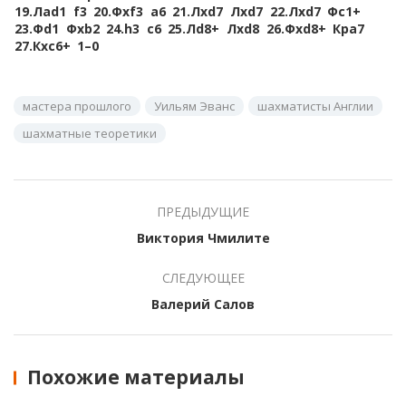
19.
Лad1
f3
20.
Фxf3
a6
21.
Лxd7
Лxd7
22.
Лxd7
Фc1+
23.
Фd1
Фxb2
24.
h3
c6
25.
Лd8+
Лxd8
26.
Фxd8+
Крa7
27.
Кxc6+
1–0
мастера прошлого
Уильям Эванс
шахматисты Англии
шахматные теоретики
ПРЕДЫДУЩИЕ
Виктория Чмилите
СЛЕДУЮЩЕЕ
Валерий Салов
Похожие материалы