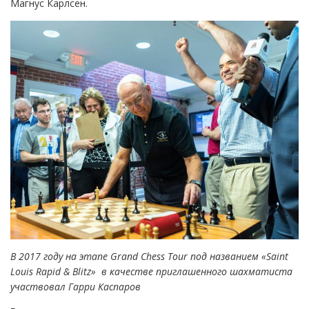
В 2017 году на этапе
Grand
Chess
Tour
под названием «Saint
Louis Rapid & Blitz»
в качестве приглашенного шахматиста
участвовал Гарри Каспаров
Регламент турнира
:
Турнир проходит по круговой системе в 9 туров
Контроль времени: (100 минут/40 ходов + 60 минут) +
30 секунд/ход
Победителями прошлых лет
становились:
2013 – Магнус Карлсен