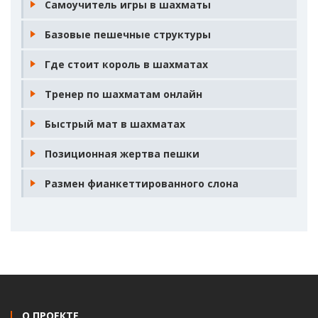
Позиционная жертва пешки
Размен фианкеттированного слона
О ПРОЕКТЕ
На сайте Chess Boom вы сможете не только играть в шахматы,
но ещё и обучаться этой замечательной игре, а также узнавать
интересные факты из прошлого и настоящего. Читайте статьи и
книги, смотрите видео и не забывайте оставлять комментарии.
КОПИРАЙТ
Материалы сайта
Chess-Boom.online
защищены законом об
авторском праве. Их копирование допускается только при