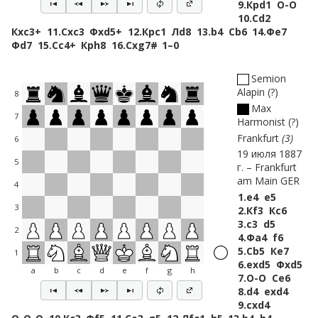
9.
Крd1
O-O
10.
Сd2
Кxc3+
11.
Сxc3
Фxd5+
12.
Крc1
Лd8
13.
b4
Сb6
14.
Фe7
Фd7
15.
Сc4+
Крh8
16.
Сxg7#
1–0
Semion
Alapin
?
8
Max
7
Harmonist
?
Frankfurt
3
6
19 июля 1887
5
г.
Frankfurt
am Main GER
4
1.
e4
e5
3
2.
Кf3
Кc6
3.
c3
d5
2
4.
Фa4
f6
5.
Сb5
Кe7
1
6.
exd5
Фxd5
a
b
c
d
e
f
g
h
7.
O-O
Сe6
8.
d4
exd4
9.
cxd4