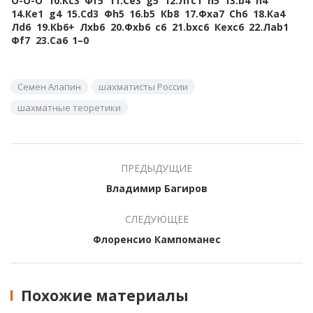
O-O-O
10.
Кc3
Фf5
11.
Сe3
g5
12.
Лfc1
h5
13.
b4
h4
14.
Кe1
g4
15.
Сd3
Фh5
16.
b5
Кb8
17.
Фxa7
Сh6
18.
Кa4
Лd6
19.
Кb6+
Лxb6
20.
Фxb6
c6
21.
bxc6
Кexc6
22.
Лab1
Фf7
23.
Сa6
1–0
Семен Алапин
шахматисты России
шахматные теоретики
ПРЕДЫДУЩИЕ
Владимир Багиров
СЛЕДУЮЩЕЕ
Флоренсио Кампоманес
Похожие материалы