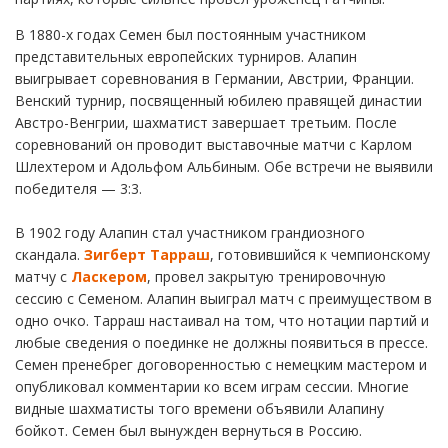
В 1880-х годах Семен был постоянным участником
представительных европейских турниров. Алапин
выигрывает соревнования в Германии, Австрии, Франции.
Венский турнир, посвященный юбилею правящей династии
Австро-Венгрии, шахматист завершает третьим. После
соревнований он проводит выставочные матчи с Карлом
Шлехтером и Адольфом Альбиным. Обе встречи не выявили
победителя — 3:3.
В 1902 году Алапин стал участником грандиозного
скандала.
Зигберт Тарраш
, готовившийся к чемпионскому
матчу с
Ласкером
, провел закрытую тренировочную
сессию с Семеном. Алапин выиграл матч с преимуществом в
одно очко. Тарраш настаивал на том, что нотации партий и
любые сведения о поединке не должны появиться в прессе.
Семен пренебрег договоренностью с немецким мастером и
опубликовал комментарии ко всем играм сессии. Многие
видные шахматисты того времени объявили Алапину
бойкот. Семен был вынужден вернуться в Россию.