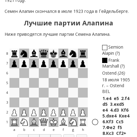
1921 году.
Семен Алапин скончался в июле 1923 года в Гейдельберге.
Лучшие партии Алапина
Ниже приводятся лучшие партии Семена Алапина.
Semion
Alapin
?
8
Frank
7
Marshall
?
Ostend
26
6
18 июля 1905
5
г.
Ostend
BEL
4
1.
e4
e5
2.
f4
3
d5
3.
exd5
e4
4.
d3
Кf6
2
5.
dxe4
Кxe4
6.
Кf3
Сc5
1
7.
Фe2
f5
a
b
c
d
e
f
g
h
8.
Кc3
Сf2+