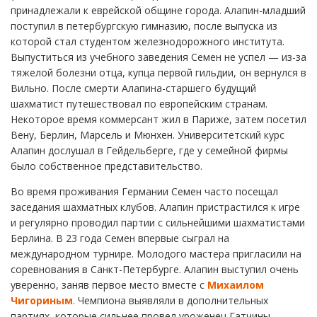
принадлежали к еврейской общине города. Алапин-младший
поступил в петербургскую гимназию, после выпуска из
которой стал студентом железнодорожного института.
Выпуститься из учебного заведения Семен не успел — из-за
тяжелой болезни отца, купца первой гильдии, он вернулся в
Вильно. После смерти Алапина-старшего будущий
шахматист путешествовал по европейским странам.
Некоторое время коммерсант жил в Париже, затем посетил
Вену, Берлин, Марсель и Мюнхен. Университетский курс
Алапин дослушал в Гейдельберге, где у семейной фирмы
было собственное представительство.
Во время проживания Германии Семен часто посещал
заседания шахматных клубов. Алапин пристрастился к игре
и регулярно проводил партии с сильнейшими шахматистами
Берлина. В 23 года Семен впервые сыграл на
международном турнире. Молодого мастера пригласили на
соревнования в Санкт-Петербурге. Алапин выступил очень
уверенно, заняв первое место вместе с
Михаилом
Чигориным
. Чемпиона выявляли в дополнительных
партиях, которые сильнее провел уроженец Гатчины.