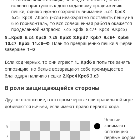
вольны приступить к долгожданному продвижению
пешки, однако нужно сохранять внимание
5.
c4
Крd8
6.
c5
Крc8
7.
Крc6
Если неаккуратно поставить пешку на
6-ю горизонталь, то вся совершенная работа окажется
проделанной напрасно
7.
c6
Крd8
8.
c7+
Крc8
9.
Крc6
5…
Крd8
6.
c4
Крc8
7.
c5
Крb8
8.
Крd7
Крb7
9.
c6+
Крb6
10.
c7
Крb5
11.
c8=Ф
План по превращению пешки в ферзи
завершен
1–0
Если ход черных, то они играют
1…Кр
d
6
в попытке занять
оппозицию, но белые возвращают себе преимущество
благодаря наличию пешки
2.Кр
c
4 Кр
c
6 3.
c
3
В роли защищающейся стороны
Другое положение, в котором черные при правильной игре
добиваются ничьей, если имеют право первого хода.
Черные
занимают
8
оппозицию
7
первым ходом