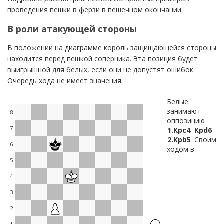
проведения пешки в ферзи в пешечном окончании.
В роли атакующей стороны
В положении на диаграмме король защищающейся стороны
находится перед пешкой соперника. Эта позиция будет
выигрышной для белых, если они не допустят ошибок.
Очередь хода не имеет значения.
Белые
занимают
8
оппозицию
7
1.
Крc4
Крd6
2.
Крb5
Своим
6
ходом в
5
4
3
2