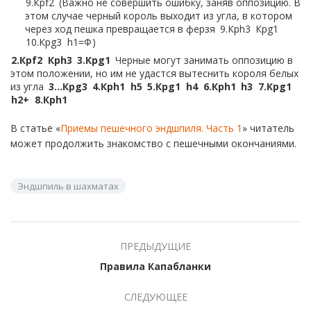
9.
Крf2
Важно не совершить ошибку, заняв оппозицию. В
этом случае черный король выходит из угла, в котором
через ход пешка превращается в ферзя
9.
Крh3
Крg1
10.
Крg3
h1=Ф
2.
Крf2
Крh3
3.
Крg1
Черные могут занимать оппозицию в
этом положении, но им не удастся вытеснить короля белых
из угла
3…
Крg3
4.
Крh1
h5
5.
Крg1
h4
6.
Крh1
h3
7.
Крg1
h2+
8.
Крh1
В статье «
Приемы пешечного эндшпиля. Часть 1
» читатель
может продолжить знакомство с пешечными окончаниями.
Эндшпиль в шахматах
ПРЕДЫДУЩИЕ
Правила Капабланки
СЛЕДУЮЩЕЕ