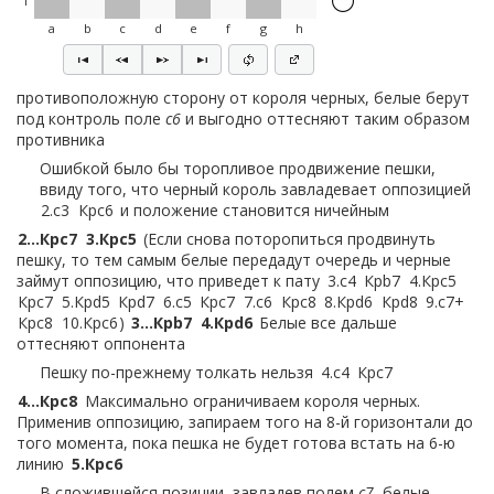
1
a
b
c
d
e
f
g
h
противоположную сторону от короля черных, белые берут
под контроль поле
c6
и выгодно оттесняют таким образом
противника
Ошибкой было бы торопливое продвижение пешки,
ввиду того, что черный король завладевает оппозицией
2.
c3
Крc6
и положение становится ничейным
2…
Крc7
3.
Крc5
Если снова поторопиться продвинуть
пешку, то тем самым белые передадут очередь и черные
займут оппозицию, что приведет к пату
3.
c4
Крb7
4.
Крc5
Крc7
5.
Крd5
Крd7
6.
c5
Крc7
7.
c6
Крc8
8.
Крd6
Крd8
9.
c7+
Крc8
10.
Крc6
3…
Крb7
4.
Крd6
Белые все дальше
оттесняют оппонента
Пешку по-прежнему толкать нельзя
4.
c4
Крc7
4…
Крc8
Максимально ограничиваем короля черных.
Применив оппозицию, запираем того на 8-й горизонтали до
того момента, пока пешка не будет готова встать на 6-ю
линию
5.
Крc6
В сложившейся позиции, завладев полем
c7
, белые