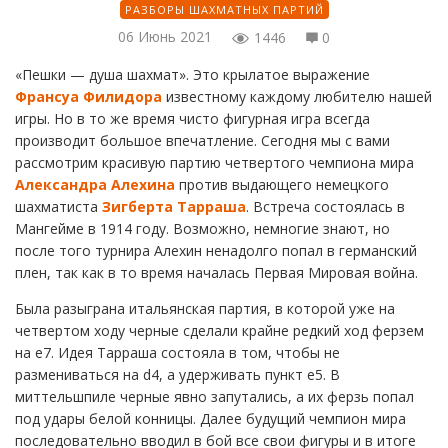
РАЗБОРЫ ШАХМАТНЫХ ПАРТИЙ
06 Июнь 2021
1446
0
«Пешки — душа шахмат». Это крылатое выражение
Франсуа Филидора
известному каждому любителю нашей
игры. Но в то же время чисто фигурная игра всегда
производит большое впечатление. Сегодня мы с вами
рассмотрим красивую партию четвертого чемпиона мира
Александра Алехина
против выдающего немецкого
шахматиста
Зигберта Тарраша
. Встреча состоялась в
Мангейме в 1914 году. Возможно, немногие знают, но
после того турнира Алехин ненадолго попал в германский
плен, так как в то время началась Первая Мировая война.
Была разыграна итальянская партия, в которой уже на
четвертом ходу черные сделали крайне редкий ход ферзем
на е7. Идея Тарраша состояла в том, чтобы не
размениваться на d4, а удерживать пункт е5. В
миттельшпиле черные явно запутались, а их ферзь попал
под удары белой конницы. Далее будущий чемпион мира
последовательно вводил в бой все свои фигуры и в итоге