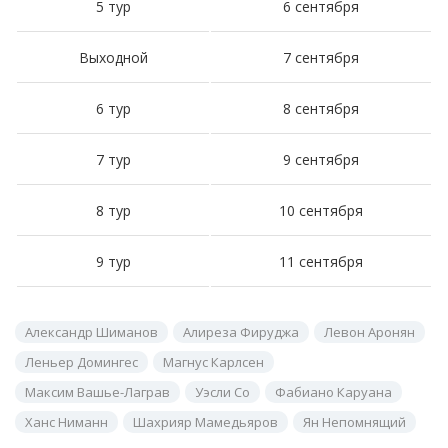
5 тур
6 сентября
Выходной
7 сентября
6 тур
8 сентября
7 тур
9 сентября
8 тур
10 сентября
9 тур
11 сентября
Александр Шиманов
Алиреза Фируджа
Левон Аронян
Леньер Домингес
Магнус Карлсен
Максим Вашье-Лаграв
Уэсли Со
Фабиано Каруана
Ханс Ниманн
Шахрияр Мамедьяров
Ян Непомнящий