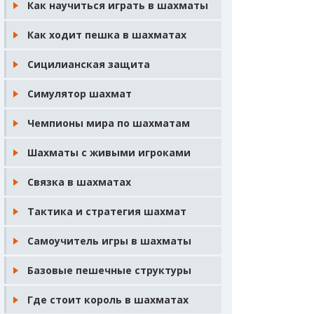
Как научиться играть в шахматы
Как ходит пешка в шахматах
Сицилианская защита
Симулятор шахмат
Чемпионы мира по шахматам
Шахматы с живыми игроками
Связка в шахматах
Тактика и стратегия шахмат
Самоучитель игры в шахматы
Базовые пешечные структуры
Где стоит король в шахматах