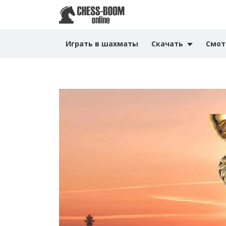
Играть в шахматы
Скачать
Смот