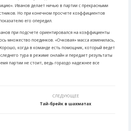
зицию». Иванов делает ничью в партии с прекрасными
стников. Но при конечном просчете коэффициентов
показателю его опередил.
ванов при подсчете ориентировался на коэффициенты
ось множество поединков. «Очковая» масса изменилась,
 Хорошо, когда в команде есть помощник, который ведет
следнего тура в режиме онлайн и передает результаты
ремя партии не стоит, ведь гораздо надежнее все
СЛЕДУЮЩЕЕ
Тай-брейк в шахматах