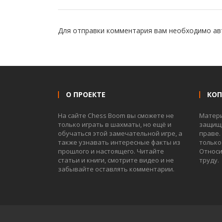
Для отправки комментария вам необходимо
ав
О ПРОЕКТЕ
КО
На сайте Chess Boom вы сможете не
Матер
только играть в шахматы, но ещё и
защище
обучаться этой замечательной игре, а
праве.
также узнавать интересные факты из
только
прошлого и настоящего. Читайте
Относи
статьи и книги, смотрите видео и не
труду.
забывайте оставлять комментарии.