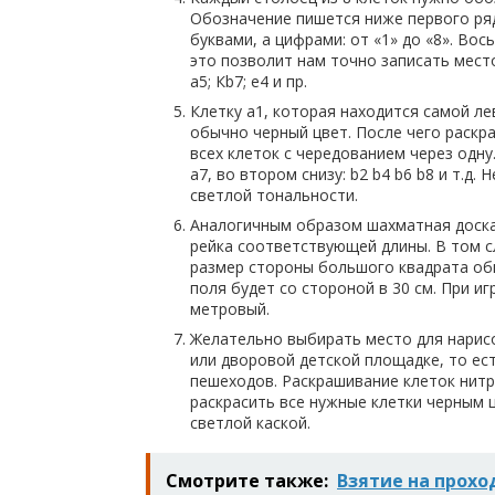
Обозначение пишется ниже первого ряд
буквами, а цифрами: от «1» до «8». Во
это позволит нам точно записать мест
a5; Кb7; e4 и пр.
Клетку a1, которая находится самой ле
обычно черный цвет. После чего раскр
всех клеток с чередованием через одну.
a7, во втором снизу: b2 b4 b6 b8 и т.д
светлой тональности.
Аналогичным образом шахматная доска 
рейка соответствующей длины. В том с
размер стороны большого квадрата обы
поля будет со стороной в 30 см. При и
метровый.
Желательно выбирать место для нарис
или дворовой детской площадке, то ест
пешеходов. Раскрашивание клеток нит
раскрасить все нужные клетки черным 
светлой каской.
Смотрите также:
Взятие на прохо