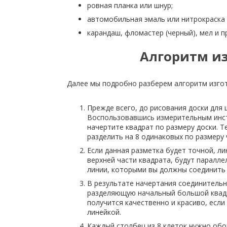
ровная планка или шнур;
автомобильная эмаль или нитрокраска 
карандаш, фломастер (черный), мел и пр
Алгоритм из
Далее мы подробно разберем алгоритм изго
Прежде всего, до рисования доски для
Воспользовавшись измерительным инс
начертите квадрат по размеру доски. 
разделить на 8 одинаковых по размеру 
Если данная разметка будет точной, л
верхней части квадрата, будут паралл
линии, которыми вы должны соединить 
В результате начертания соединительны
разделяющую начальный большой квадр
получится качественно и красиво, есл
линейкой.
Каждый столбец из 8 клеток нужно обоз