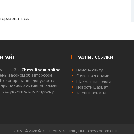
торизоваться
.
ПИРАЙТ
РАЗНЫЕ ССЫЛКИ
иалы сайта
Chess-Boom.online
Помочь сайту
ны законом об авторском
Связаться с нами
 Их копирование допускается
Шахматные блоги
 при наличии активной ссылки.
Новости шахмат
тесь уважительно к чужому
Флеш шахматы
2015 - © 2026 © ВСЕ ПРАВА ЗАЩИЩЕНЫ | chess-boom.online