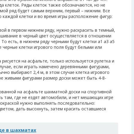
а клеток. Ряды клеток также обозначаются, но не
сьмой ряд будет самым верхним, первый – нижним. Все
о каждой клетки и во время игры расположение фигур:
вой в первом нижнем ряду, нужно раскрасить в темный,
ашивание в черный цвет осуществляется в отношении
 То есть, в нижнем ряду черными будут клетки a1 a3 a5
. Не черные клетки игрового поля будут белыми или
рисуется на асфальте, только используется рулетка и
лучае, если играть намечено деревянными фигурами,
чно выбирают 2,4 м, в этом случае клетка игрового
гре живыми фигурами размер доски может быть 4-8-
ованной на асфальте шахматной доски на спортивной
ь там, где не ездят автомобили, и нет мешающих игре
рокраской нужно выполнять последовательно:
цветом, дать высохнуть, затем красить оставшиеся
де в шахматах