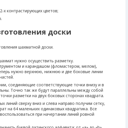
2-х контрастирующих цветов;
.
готовления доски
товления шахматной доски.
 шахмат нужно осуществить разметку.
трументом и карандашом (фломастером, мелом),
Теперь нужно верхнюю, нижнюю и две боковые линии
частей.
инии, соединяющие соответствующие точки внизу и в
ельны. Точно так же будут параллельны между собой
точки разметки на двух боковых сторонах квадрата.
х линий сверху вниз и слева направо получим сетку,
ат на 64 маленьких одинаковых квадратика. Все
и воспользоваться при начертании линий ровной
начить буквой латинского алфавита: от «a» до «h».