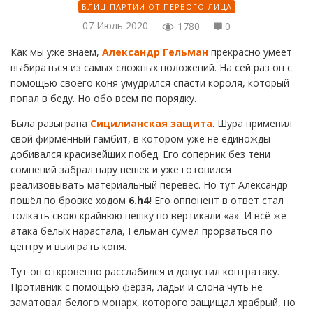
БЛИЦ-ПАРТИИ ОТ ПЕРВОГО ЛИЦА
07 Июль 2020
1780
0
Как мы уже знаем,
Александр Гельман
прекрасно умеет
выбираться из самых сложных положений. На сей раз он с
помощью своего коня умудрился спасти короля, который
попал в беду. Но обо всем по порядку.
Была разыграна
Сицилианская защита
. Шура применил
свой фирменный гамбит, в котором уже не единожды
добивался красивейших побед. Его соперник без тени
сомнений забрал пару пешек и уже готовился
реализовывать материальный перевес. Но тут Александр
пошёл по бровке ходом
6.h4!
Его оппонент в ответ стал
толкать свою крайнюю пешку по вертикали «а». И всё же
атака белых нарастала, Гельман сумел прорваться по
центру и выиграть коня.
Тут он откровенно расслабился и допустил контратаку.
Противник с помощью ферзя, ладьи и слона чуть не
заматовал белого монарх, которого защищал храбрый, но