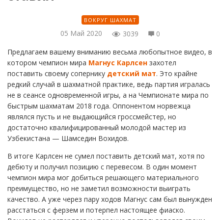
ВОКРУГ ШАХМАТ
05 Май 2020
3039
0
Предлагаем вашему вниманию весьма любопытное видео, в
котором чемпион мира
Магнус Карлсен
захотел
поставить своему сопернику
детский мат
. Это крайне
редкий случай в шахматной практике, ведь партия игралась
не в сеансе одновременной игры, а на Чемпионате мира по
быстрым шахматам 2018 года. Оппонентом норвежца
являлся пусть и не выдающийся гроссмейстер, но
достаточно квалифицированный молодой мастер из
Узбекистана — Шамседин Вохидов.
В итоге Карлсен не сумел поставить детский мат, хотя по
дебюту и получил позицию с перевесом. В один момент
чемпион мира мог добиться решающего материального
преимущество, но не заметил возможности выиграть
качество. А уже через пару ходов Магнус сам был вынужден
расстаться с ферзем и потерпел настоящее фиаско.