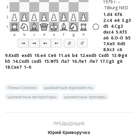
1979 г.
Tilburg NED
3
1.
d4
Кf6
2
2.
c4
e6
3.
g3
d5
4.
Сg2
1
dxc4
5.
Кf3
a
b
c
d
e
f
g
h
a6
6.
O-O
b5
7.
Кe5
Кd5
8.
Кc3
c6
9.
Кxd5
exd5
10.
e4
Сe6
11.
a4
b4
12.
exd5
Сxd5
13.
Фg4
h5
14.
Сxd5
cxd5
15.
Фf5
Лa7
16.
Лe1
Лe7
17.
Сg5
g6
18.
Сxe7
1–0
Генна Сосонко
шахматные журналисты
шахматные литераторы
шахматные тренеры
ПРЕДЫДУЩИЕ
Юрий Криворучко