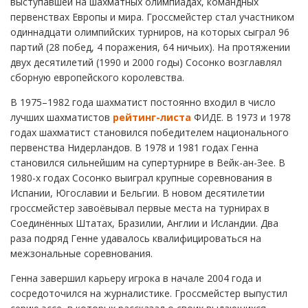
выступавшей на шахматных олимпиадах, командных
первенствах Европы и мира. Гроссмейстер стал участником
одиннадцати олимпийских турниров, на которых сыграл 96
партий (28 побед, 4 поражения, 64 ничьих). На протяжении
двух десятилетий (1990 и 2000 годы) Сосонко возглавлял
сборную европейского королевства.
В 1975–1982 года шахматист постоянно входил в число
лучших шахматистов
рейтинг-листа
ФИДЕ. В 1973 и 1978
годах шахматист становился победителем национального
первенства Нидерландов. В 1978 и 1981 годах Генна
становился сильнейшим на супертурнире в Вейк-ан-Зее. В
1980-х годах Сосонко выиграл крупные соревнования в
Испании, Югославии и Бельгии. В новом десятилетии
гроссмейстер завоёвывал первые места на турнирах в
Соединённых Штатах, Бразилии, Англии и Исландии. Два
раза подряд Генне удавалось квалифицироваться на
межзональные соревнования.
Генна завершил карьеру игрока в начале 2004 года и
сосредоточился на журналистике. Гроссмейстер выпустил