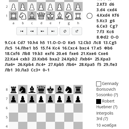
2.
Кf3
d6
2
3.
d4
cxd4
4.
Кxd4
Кf6
1
5.
Кc3
g6
a
b
c
d
e
f
g
h
6.
Сe3
Сg7
7.
f3
Кc6
8.
Фd2
O-O
9.
Сc4
Сd7
10.
h4
h5
11.
O-O-O
Кe5
12.
Сb3
Лc8
13.
Сg5
Лc5
14.
Лhe1
b5
15.
f4
Кc4
16.
Сxc4
bxc4
17.
e5
Фb6
18.
Сxf6
Лb8
19.
b3
exf6
20.
e6
fxe6
21.
Кxe6
Сxe6
22.
Кa4
cxb3
23.
Кxb6
bxa2
24.
Крb2
Лxb6+
25.
Крa3
Лa6+
26.
Крb4
Лc4+
27.
Крb5
Лb6+
28.
Крa5
f5
29.
Лe3
Лb1
30.
Лa3
Сc3+
0–1
Gennady
Borisovich
8
Sosonko
?
7
Robert
Huebner
?
6
Interpolis
5
3rd
7
10 ноября
4