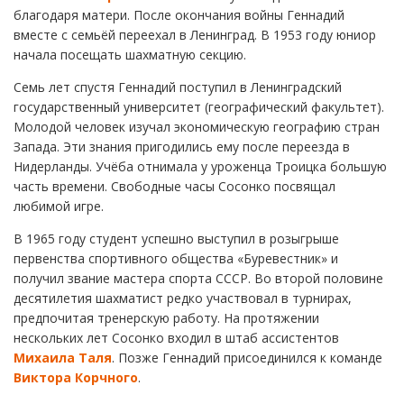
благодаря матери. После окончания войны Геннадий
вместе с семьёй переехал в Ленинград. В 1953 году юниор
начала посещать шахматную секцию.
Семь лет спустя Геннадий поступил в Ленинградский
государственный университет (географический факультет).
Молодой человек изучал экономическую географию стран
Запада. Эти знания пригодились ему после переезда в
Нидерланды. Учёба отнимала у уроженца Троицка большую
часть времени. Свободные часы Сосонко посвящал
любимой игре.
В 1965 году студент успешно выступил в розыгрыше
первенства спортивного общества «Буревестник» и
получил звание мастера спорта СССР. Во второй половине
десятилетия шахматист редко участвовал в турнирах,
предпочитая тренерскую работу. На протяжении
нескольких лет Сосонко входил в штаб ассистентов
Михаила Таля
. Позже Геннадий присоединился к команде
Виктора Корчного
.