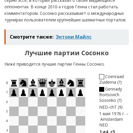
серию эссе, в которых рассказал о своих выдающихся
оппонентах. В конце 2010-х годов Генна стал работать
комментатором. Сосонко рассказывает о международных
турнирах пользователем крупнейших шахматных порталов.
Смотрите также:
Энтони Майлс
Лучшие партии Сосонко
Ниже приводятся лучшие партии Генны Сосонко.
Coenraad
Zuidema
?
8
Gennady
7
Borisovich
Sosonko
?
6
NED-chT
9
5
1 мая 1976 г.
Amsterdam
4
NED
3
1.
e4
c5