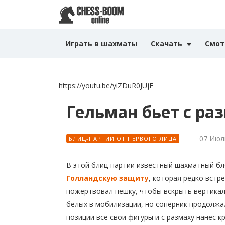
Играть в шахматы
Скачать
Смот
https://youtu.be/yiZDuR0JUjE
Гельман бьет с ра
07 Июл
БЛИЦ-ПАРТИИ ОТ ПЕРВОГО ЛИЦА
В этой блиц-партии известный шахматный б
Голландскую защиту
, которая редко встр
пожертвовал пешку, чтобы вскрыть вертикал
белых в мобилизации, но соперник продолжа
позиции все свои фигуры и с размаху нанес 