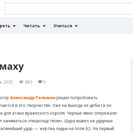
реть
Читать
Учиться
змаху
ь 2020
862
0
логер
Александр Гельман
решил попробовать
ечается в его творчестве. Уже на выходе из дебюта он
и для атаки вражеского короля. Черные явно опережали
л заниматься «пешкоедством». Шура вывел на ударные
красивейший удар — жертва ладьи на поле b2. На первый