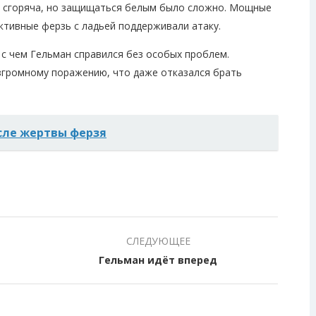
ан сгоряча, но защищаться белым было сложно. Мощные
ктивные ферзь с ладьей поддерживали атаку.
с чем Гельман справился без особых проблем.
згромному поражению, что даже отказался брать
сле жертвы ферзя
СЛЕДУЮЩЕЕ
Гельман идёт вперед