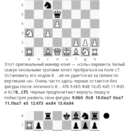
6
5
4
3
2
1
a
b
c
d
e
f
g
h
Этот оригинальный маневр коня — «соль» варианта. Белый
скакун окольными тропами хочет пробраться на поле с7.
Остановить его ходом 8. …а6 не удается из-за связки по
вертикали «а». Очень часто здесь черные остаются без
фигуры после логичного 8. …Кf6 9.Кb5 Фd8 10.d5 Kd5 11.Фd5
и Кс7
8…
Сf5
Черные предпочитают вернуть пешку и
побыстрее развить свои фигуры
9.
Кb5
Лc8
10.
Кxa7
Кxa7
11.
Лxa7
e5
12.
Кf3
exd4
13.
Кxd4
8
7