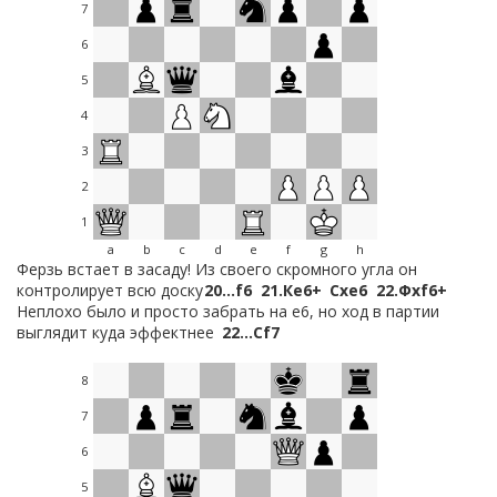
7
6
5
4
3
2
1
a
b
c
d
e
f
g
h
Ферзь встает в засаду! Из своего скромного угла он
контролирует всю доску
20…
f6
21.
Кe6+
Сxe6
22.
Фxf6+
Неплохо было и просто забрать на е6, но ход в партии
выглядит куда эффектнее
22…
Сf7
8
7
6
5