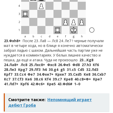
4
3
2
1
a
b
c
d
e
f
g
h
23.
Фxh8+
После 23. Ла8 — Лс8 24. Ле7 ! черные получали
мат в четыре хода, но в блице я конечно автоматически
забрал ладью с шахом. Дальнейшая часть партии уже не
нуждается в комментариях. У белых лишнее качество и
пешка, да ещё и атака. Чуда не произошло
23…
Кg8
24.
Лa8+
Лc8
25.
Лxc8+
Фxc8
26.
Фe5
Фd8
27.
h3
Кf6
28.
Лe3
Крg7
29.
Лf3
h6
30.
g4
g5
31.
c5
Сd5
32.
Лd3
Крf7
33.
Сc4
Фe7
34.
Фxe7+
Крxe7
35.
Сxd5
Кe8
36.
Сxb7
Кc7
37.
Сf3
Кe6
38.
c6
Кf4
39.
c7
Крe8
40.
c8=Ф+
Крe7
41.
Лd7+
Крf6
42.
Фc6+
Крe5
43.
Фd6#
1–0
Смотрите также:
Непомнящий играет
дебют Гроба