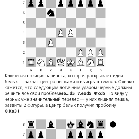
7
6
5
4
3
2
1
a
b
c
d
e
f
g
h
Ключевая позиция варианта, которая раскрывает идеи
белых — захват центра пешками и выигрыш темпов. Однако
кажется, что следующим логичным ударом черные должны
решить все свои проблемы
6…
d5
7.
exd5
Фxd5
По виду у
черных уже значительный перевес — у них лишняя пешка,
развиты 2 фигуры, а центр белых получил пробоину
8.
Кa3 !
8
7