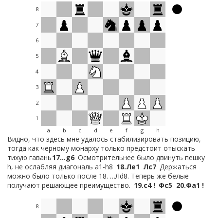
8
7
6
5
4
3
2
1
a
b
c
d
e
f
g
h
Видно, что здесь мне удалось стабилизировать позицию,
тогда как черному монарху только предстоит отыскать
тихую гавань
17…
g6
Осмотрительнее было двинуть пешку
h, не ослабляя диагональ а1-h8
18.
Лe1
Лc7
Держаться
можно было только после 18. …Лd8. Теперь же белые
получают решающее преимущество.
19.
c4 !
Фc5
20.
Фa1 !
8