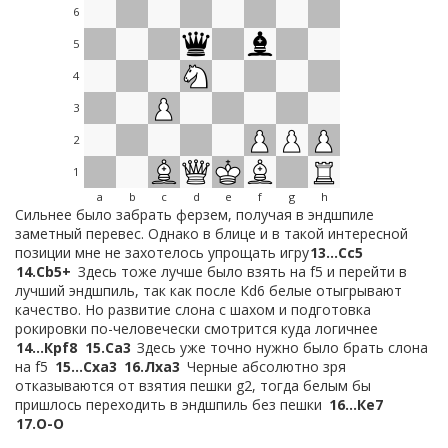
6
5
4
3
2
1
a
b
c
d
e
f
g
h
Сильнее было забрать ферзем, получая в эндшпиле
заметный перевес. Однако в блице и в такой интересной
позиции мне не захотелось упрощать игру
13…
Сc5
14.
Сb5+
Здесь тоже лучше было взять на f5 и перейти в
лучший эндшпиль, так как после Кd6 белые отыгрывают
качество. Но развитие слона с шахом и подготовка
рокировки по-человечески смотрится куда логичнее
14…
Крf8
15.
Сa3
Здесь уже точно нужно было брать слона
на f5
15…
Сxa3
16.
Лxa3
Черные абсолютно зря
отказываются от взятия пешки g2, тогда белым бы
пришлось переходить в эндшпиль без пешки
16…
Кe7
17.
O-O