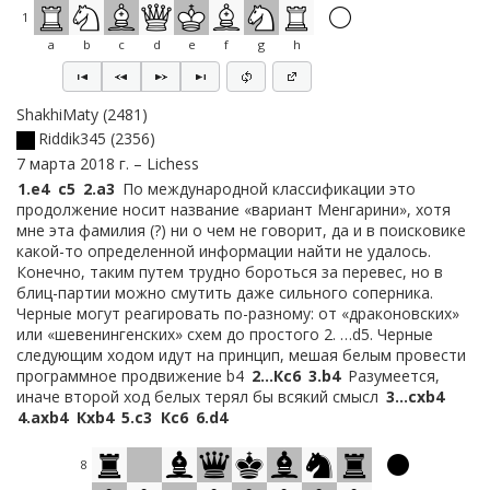
1
a
b
c
d
e
f
g
h
ShakhiMaty
2481
Riddik345
2356
7 марта 2018 г.
Lichess
1.
e4
c5
2.
a3
По международной классификации это
продолжение носит название «вариант Менгарини», хотя
мне эта фамилия (?) ни о чем не говорит, да и в поисковике
какой-то определенной информации найти не удалось.
Конечно, таким путем трудно бороться за перевес, но в
блиц-партии можно смутить даже сильного соперника.
Черные могут реагировать по-разному: от «драконовских»
или «шевенингенских» схем до простого 2. …d5. Черные
следующим ходом идут на принцип, мешая белым провести
программное продвижение b4
2…
Кc6
3.
b4
Разумеется,
иначе второй ход белых терял бы всякий смысл
3…
cxb4
4.
axb4
Кxb4
5.
c3
Кc6
6.
d4
8