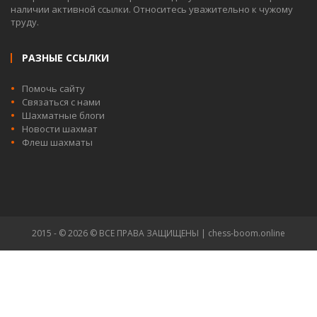
наличии активной ссылки. Относитесь уважительно к чужому
труду.
РАЗНЫЕ ССЫЛКИ
Помочь сайту
Связаться с нами
Шахматные блоги
Новости шахмат
Флеш шахматы
2015 - © 2026 © ВСЕ ПРАВА ЗАЩИЩЕНЫ | chess-boom.online