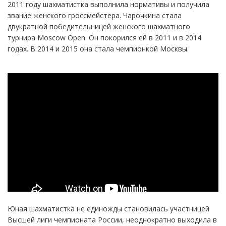
2011 году шахматистка выполнила нормативы и получила
звание женского гроссмейстера. Чарочкина стала
двукратной победительницей женского шахматного
турнира Moscow Open. Он покорился ей в 2011 и в 2014
годах. В 2014 и 2015 она стала чемпионкой Москвы.
Юная шахматистка не единожды становилась участницей
Высшей лиги чемпионата России, неоднократно выходила в