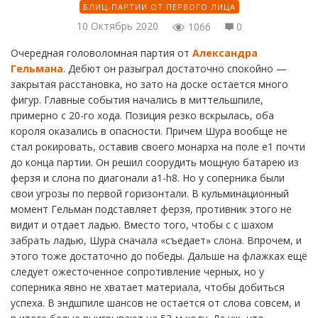
БЛИЦ-ПАРТИИ ОТ ПЕРВОГО ЛИЦА
10 Октябрь 2020
1066
0
Очередная головоломная партия от
Александра
Гельмана
. Дебют он разыграл достаточно спокойно —
закрытая расстановка, но зато на доске остается много
фигур. Главные события начались в миттельшпиле,
примерно с 20-го хода. Позиция резко вскрылась, оба
короля оказались в опасности. Причем Шура вообще не
стал рокировать, оставив своего монарха на поле е1 почти
до конца партии. Он решил соорудить мощную батарею из
ферзя и слона по диагонали а1-h8. Но у соперника были
свои угрозы по первой горизонтали. В кульминационный
момент Гельман подставляет ферзя, противник этого не
видит и отдает ладью. Вместо того, чтобы с с шахом
забрать ладью, Шура сначала «съедает» слона. Впрочем, и
этого тоже достаточно до победы. Дальше на флажках ещё
следует ожесточенное сопротивление черных, но у
соперника явно не хватает материала, чтобы добиться
успеха. В эндшпиле шансов не остается от слова совсем, и