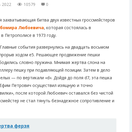
ь 2022
10579
0
я захватывающая битва двух известных гроссмейстеров
бомира Любоевича
, которая состоялась в
в Петрополисе в 1973 году.
 Главные события развернулись на двадцать восьмом
 прорыв ходом е5. Решающее продвижение пешки
ободились словно пружина. Мнимая жертва слона на
еллеру пешку при подавляющей позиции. Затем в дело
елых — по вертикали «d». Дойдя до поля d7, эта пешка
 Ефим Петрович осуществил изящную и точно
вилки», после которой Любоевич оставался без чистой
ссмейстер не стал тянуть безнадежное сопротивление и
ртва ферзя