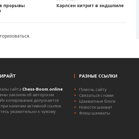
е прорывы
Карлсен хитрит в эндшпиле
а
торизоваться
.
ПИРАЙТ
РАЗНЫЕ ССЫЛКИ
иалы сайта
Chess-Boom.online
Помочь сайту
ны законом об авторском
Связаться с нами
 Их копирование допускается
Шахматные блоги
 при наличии активной ссылки.
Новости шахмат
тесь уважительно к чужому
Флеш шахматы