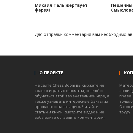
Михаил Таль жертвует
Пешечны
ферзя!
Смыслов
Для отправки комментария вам необходимо
ав
О ПРОЕКТЕ
КО
На сайте Chess Boom вы сможете не
Матер
только играть в шахматы, но ещё и
защище
обучаться этой замечательной игре, а
праве.
также узнавать интересные факты из
только
прошлого и настоящего. Читайте
Относи
статьи и книги, смотрите видео и не
труду.
забывайте оставлять комментарии.