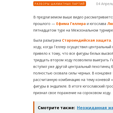
04 Апрел
РАЗБОРЫ ШАХМАТНЫХ ПАРТИЙ
В предлагаемом выше видео рассматриваетс
прошлого —
Ефима Геллера
и югослава
Лю
пятнадцатом туре на Межзональном турнире 
Была разыграна
Староиндийская защита
.
ходу, когда Геллер осуществил центральный
привело к тому, что все фигуры белых высв
тридцать втором ходу позволила выиграть Г
вступил уже другой центральный пехотинец б
полностью сковала силы черных. В концовке
рассчитанную комбинацию на тему коневой «
фигуры в эндшпиле. В итоге югославский гро
признал свое поражение на сороковом ходу.
Смотрите также:
Неожиданная же