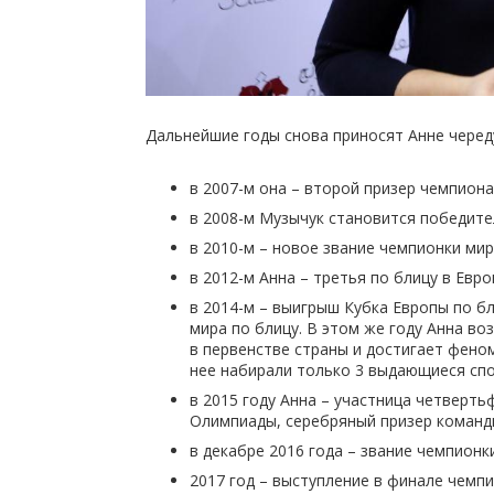
Дальнейшие годы снова приносят Анне черед
в 2007-м она – второй призер чемпиона
в 2008-м Музычук становится победит
в 2010-м – новое звание чемпионки мир
в 2012-м Анна – третья по блицу в Евро
в 2014-м – выигрыш Кубка Европы по б
мира по блицу. В этом же году Анна в
в первенстве страны и достигает фено
нее набирали только 3 выдающиеся спо
в 2015 году Анна – участница четверт
Олимпиады, серебряный призер команд
в декабре 2016 года – звание чемпион
2017 год – выступление в финале чемп