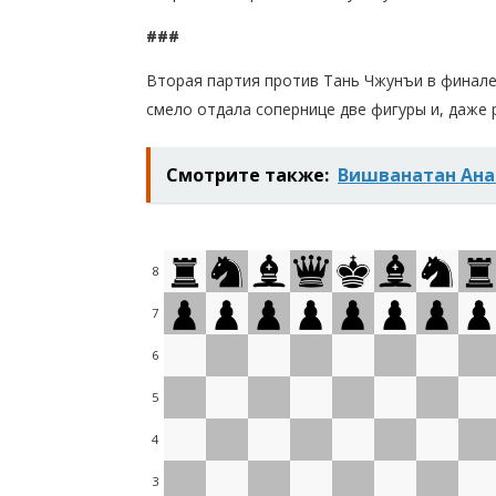
###
Вторая партия против Тань Чжунъи в финале
смело отдала сопернице две фигуры и, даже 
Смотрите также:
Вишванатан Ан
8
7
6
5
4
3