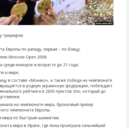
у триумфов:
та Европы по рапиду, первая – по блицу;
елем Moscow-Open 2008;
а среди юниорок в возрасте до 21 года;
пе и мире;
лицу в составе «Монако», а также победа на чемпионате
озвращается в родную украинскую федерацию, побеждает
менального рейтинга в 2600 пунктов Эло, который до
ртсменки;
ьфинала на чемпионате мира, бронзовый призер
ного чемпионата Европы;
ки мира по быстрым шахматам;
ионата мира в Иране, где Анна проиграла сильнейшей