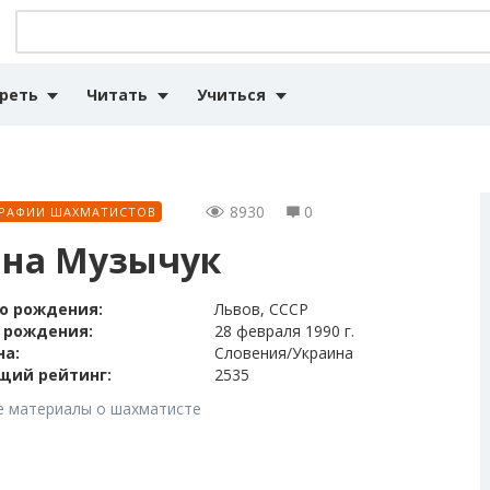
реть
Читать
Учиться
8930
0
РАФИИ ШАХМАТИСТОВ
на Музычук
о рождения:
Львов, СССР
 рождения:
28 февраля 1990 г.
на:
Словения/Украина
щий рейтинг:
2535
е материалы о шахматисте