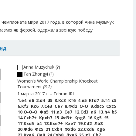
 чемпионата мира 2017 года, в которой Анна Музычук
разменяв ферзей, одержала звонкую победу.
анд
Anna Muzychuk
?
Tan Zhongyi
?
Women's World Championship Knockout
Tournament
6.2
1 марта 2017 г.
Tehran IRI
1.
e4
e6
2.
d4
d5
3.
Кc3
Кf6
4.
e5
Кfd7
5.
f4
c5
6.
Кf3
Кc6
7.
Сe3
Сe7
8.
Фd2
O-O
9.
dxc5
Сxc5
10.
O-O-O
Фa5
11.
a3
Сe7
12.
Сd3
a6
13.
h4
b5
14.
Сxh7+
Крxh7
15.
Фd3+
Крg8
16.
Кg5
f5
17.
Кxd5
b4
18.
Кxe7+
Кxe7
19.
Сd2
Лb8
20.
Фd6
Фc5
21.
Сxb4
Фxd6
22.
Сxd6
Кg6
23.
Кxe6
Лe8
24.
Сxb8
Лxe6
25.
g3
Сb7