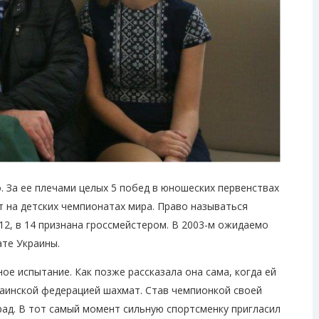
. За ее плечами целых 5 побед в юношеских первенствах
т на детских чемпионатах мира. Право называться
2, в 14 признана гроссмейстером. В 2003-м ожидаемо
ате Украины.
ое испытание. Как позже рассказала она сама, когда ей
краинской федерацией шахмат. Став чемпионкой своей
рад. В тот самый момент сильную спортсменку пригласил