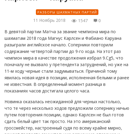
РАЗБОРЫ ШАХМАТНЫХ ПАРТИЙ
11 Ноябрь 2018
1547
0
В девятой партии Матча за звание чемпиона мира по
шахматам 2018 года Магнус Карлсен и Фабиано Каруана
разыграли английское начало. Соперники повторили
содержание четвертой партии до 9-го хода. На этот раз
чемпион мира в качестве продолжения избрал 9.Сg5, что
поначалу не вызвало у претендента затруднений, но уже на
11-м ходу черные стали задумываться. Причиной тому
явилась новая идея в позиции, исполненная белыми и ранее
не известная. В определенный момент разница в
показаниях часов достигала целого часа.
Новинка оказалась неожиданной для черных настолько,
что те через несколько ходов предложили сопернику ничью
путем повторения позиции, однако Карлсен не был готов
сдать белый цвет так просто. На это американский
гроссмейстер, настроенный судя по всему крайне мирно,